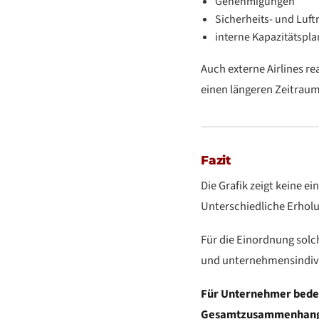
Genehmigungen
Sicherheits- und Lu
interne Kapazitätspl
Auch externe Airlines r
einen längeren Zeitraum
Fazit
Die Grafik zeigt keine e
Unterschiedliche Erholu
Für die Einordnung solc
und unternehmensindivi
Für Unternehmer bedeu
Gesamtzusammenhang be