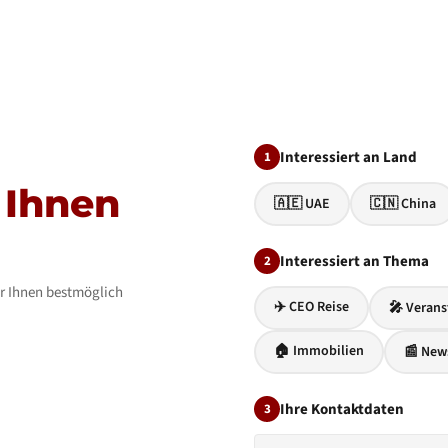
Interessiert an Land
1
 Ihnen
🇦🇪 UAE
🇨🇳 China
Interessiert an Thema
2
ir Ihnen bestmöglich
✈️ CEO Reise
🎤 Verans
🏠 Immobilien
📰 New
Ihre Kontaktdaten
3