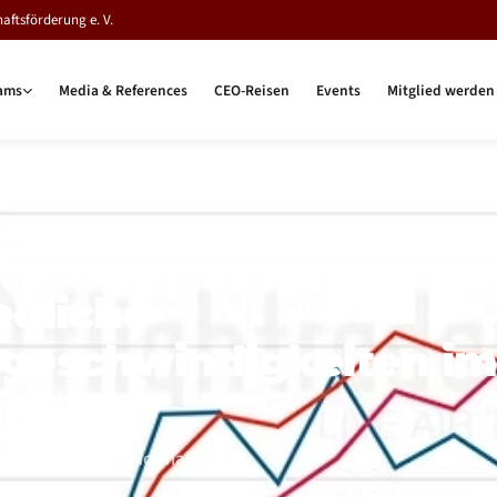
ftsförderung e. V.
ams
Media & References
CEO-Reisen
Events
Mitglied werden
TLERER OSTEN
edliche
geschwindigkeiten i
hr
 noch längst keine Normalität!