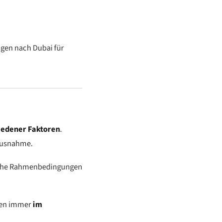
ngen nach Dubai für
edener Faktoren
.
 Ausnahme.
rische Rahmenbedingungen
ngen immer
im