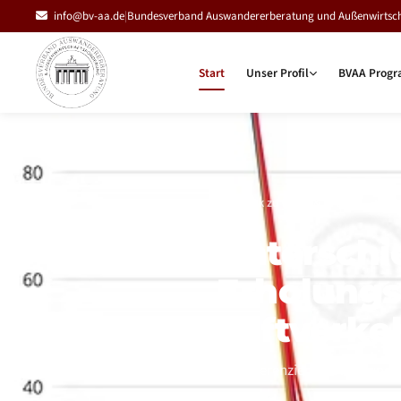
info@bv-aa.de
|
Bundesverband Auswandererberatung und Außenwirtscha
Start
Unser Profil
BVAA Progr
Zurück zu News & Presse
MIT
Unterschi
Erholungs
Luftverke
Ein differenziertes Bild – und