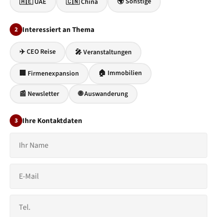
🌍 Sonstige
🇦🇪 UAE
🇨🇳 China
Interessiert an Thema
2
✈️ CEO Reise
🎤 Veranstaltungen
🏠 Immobilien
🏢 Firmenexpansion
📰 Newsletter
🌐 Auswanderung
Ihre Kontaktdaten
3