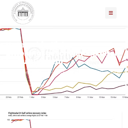
Zurück zu News & Presse
MITTLERER OSTEN
Unterschiedliche
Erholungsgeschwindigkeiten
im Luftverkehr
Ein differenziertes Bild – und noch längst keine Normalität!
·
Daniel ten Brinke
3. Juni 2026