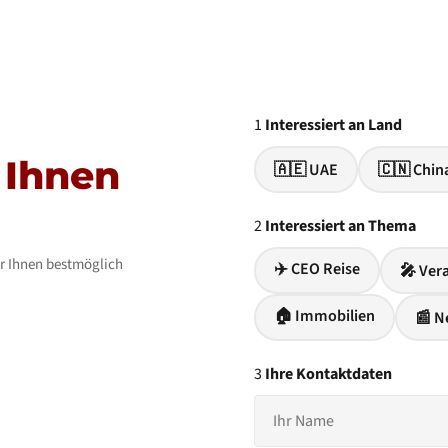
1
Interessiert an Land
 Ihnen
🇦🇪 UAE
🇨🇳 Chin
2
Interessiert an Thema
ir Ihnen bestmöglich
✈️ CEO Reise
🎤 Ver
🏠 Immobilien
📰 N
3
Ihre Kontaktdaten