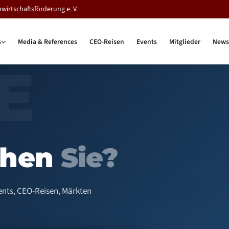
rtschaftsförderung e. V.
s
Media & References
CEO-Reisen
Events
Mitglieder
News
chen
Sie?
vents, CEO-Reisen, Märkten