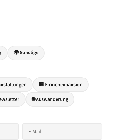
🌍 Sonstige
a
anstaltungen
🏢 Firmenexpansion
ewsletter
🌐 Auswanderung