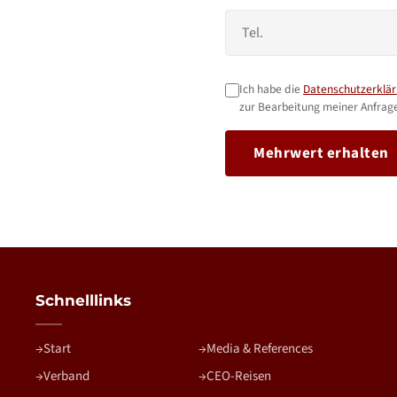
Ich habe die
Datenschutzerklä
zur Bearbeitung meiner Anfrage
Mehrwert erhalten
Schnelllinks
Start
Media & References
Verband
CEO-Reisen