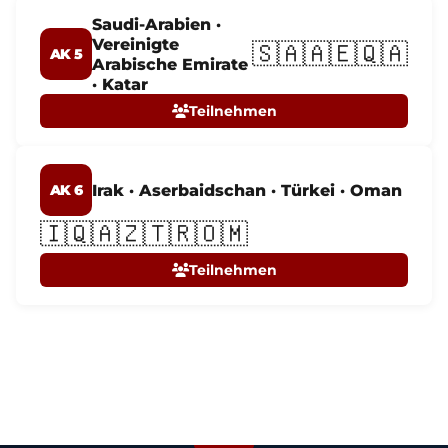
Saudi-Arabien ·
Vereinigte
🇸🇦🇦🇪🇶🇦
AK 5
Arabische Emirate
· Katar
Teilnehmen
Irak · Aserbaidschan · Türkei · Oman
AK 6
🇮🇶🇦🇿🇹🇷🇴🇲
Teilnehmen