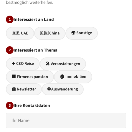
bestmöglich weiterhelfen.
Interessiert an Land
1
🌍 Sonstige
🇦🇪 UAE
🇨🇳 China
Interessiert an Thema
2
✈️ CEO Reise
🎤 Veranstaltungen
🏠 Immobilien
🏢 Firmenexpansion
📰 Newsletter
🌐 Auswanderung
Ihre Kontaktdaten
3