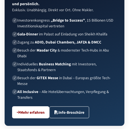
und persönlich.
Exklusiv. Unabhängig. Direkt vor Ort. Ohne Makler.
Investorenkongress
„Bridge to Success"
, 15 Billionen USD
Investitionskapital vertreten
Gala-Dinner
im Palast auf Einladung von Sheikh Khalifa
Zugang zu
ADIO, Dubai Chambers, JAFZA & DMCC
Besuch der
Masdar City
& modernster Tech-Hubs in Abu
Dhabi
Individuelles
Business Matching
mit Investoren,
Staatsfonds & Partnern
Besuch der
GITEX Messe
in Dubai – Europas größte Tech-
Messe
All Inclusive
– Alle Hotelübernachtungen, Verpflegung &
Transfers
Mehr erfahren
Info-Broschüre