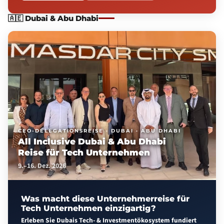
🇦🇪
Dubai & Abu Dhabi
CEO-DELEGATIONSREISE · DUBAI · ABU DHABI
All Inclusive Dubai & Abu Dhabi
Reise für Tech Unternehmen
9.–16. Dez. 2026
Was macht diese Unternehmerreise für
Tech Unternehmen einzigartig?
Erleben Sie Dubais Tech- & Investmentökosystem fundiert