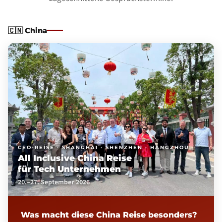
🇨🇳
China
CEO-REISE · SHANGHAI · SHENZHEN · HANGZHOU
All Inclusive China Reise
für Tech Unternehmen
20.–27. September 2026
Was macht diese China Reise besonders?