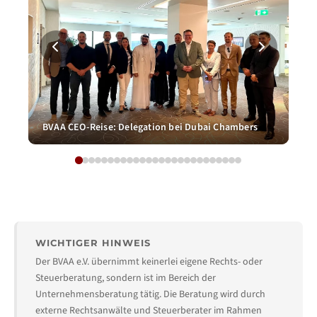
BVA
BVAA CEO-Reise: Delegation bei Dubai Chambers
Ch
WICHTIGER HINWEIS
Der BVAA e.V. übernimmt keinerlei eigene Rechts- oder
Steuerberatung, sondern ist im Bereich der
Unternehmensberatung tätig. Die Beratung wird durch
externe Rechtsanwälte und Steuerberater im Rahmen