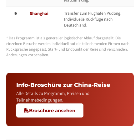
Matchmaking.
9
Shanghai
Transfer zum Flughafen Pudong.
Individuelle Rückflüge nach
Deutschland.
* Das Programm ist als genereller logistischer Ablauf dargestellt. Die
einzelnen Besuche werden individuell auf die teilnehmenden Firmen nach
Rücksprache angepasst. Start- und Endpunkt der Reise sind verschieden.
Änderungen vorbehalten.
Info-Broschüre zur China-Reise
Alle Details zu Programm, Preisen und
Teilnahmebedingungen.
Broschüre ansehen