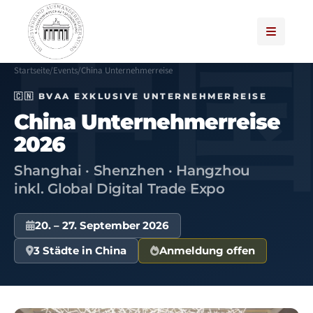
Startseite
/
Events
/
China Unternehmerreise
🇨🇳 BVAA EXKLUSIVE UNTERNEHMERREISE
China Unternehmerreise
2026
Shanghai · Shenzhen · Hangzhou
inkl. Global Digital Trade Expo
20. – 27. September 2026
3 Städte in China
Anmeldung offen