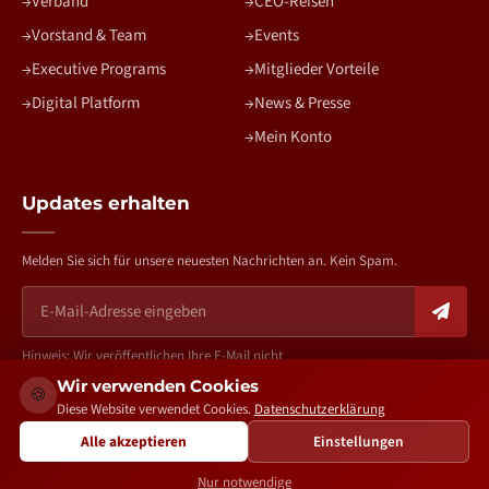
Verband
CEO-Reisen
Vorstand & Team
Events
Executive Programs
Mitglieder Vorteile
Digital Platform
News & Presse
Mein Konto
Updates erhalten
Melden Sie sich für unsere neuesten Nachrichten an. Kein Spam.
Hinweis: Wir veröffentlichen Ihre E-Mail nicht
Wir verwenden Cookies
🍪
Diese Website verwendet Cookies.
Datenschutzerklärung
Alle akzeptieren
Einstellungen
bv-aa.de – Copyright 2026. All rights reserved. | Created by
The
Growth Partners
Nur notwendige
Impressum
Datenschutz