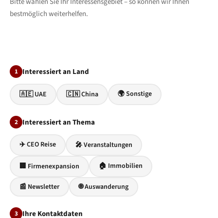
Bitte wählen Sie Ihr Interessensgebiet – so können wir Ihnen
bestmöglich weiterhelfen.
Interessiert an Land
1
🌍 Sonstige
🇦🇪 UAE
🇨🇳 China
Interessiert an Thema
2
✈️ CEO Reise
🎤 Veranstaltungen
🏠 Immobilien
🏢 Firmenexpansion
📰 Newsletter
🌐 Auswanderung
Ihre Kontaktdaten
3