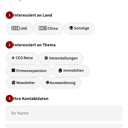
Interessiert an Land
1
🌍 Sonstige
🇦🇪 UAE
🇨🇳 China
Interessiert an Thema
2
✈️ CEO Reise
🎤 Veranstaltungen
🏠 Immobilien
🏢 Firmenexpansion
📰 Newsletter
🌐 Auswanderung
Ihre Kontaktdaten
3