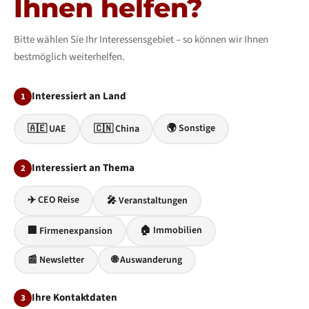
Ihnen helfen?
Bitte wählen Sie Ihr Interessensgebiet – so können wir Ihnen
bestmöglich weiterhelfen.
Interessiert an Land
1
🌍 Sonstige
🇦🇪 UAE
🇨🇳 China
Interessiert an Thema
2
✈️ CEO Reise
🎤 Veranstaltungen
🏠 Immobilien
🏢 Firmenexpansion
📰 Newsletter
🌐 Auswanderung
Ihre Kontaktdaten
3