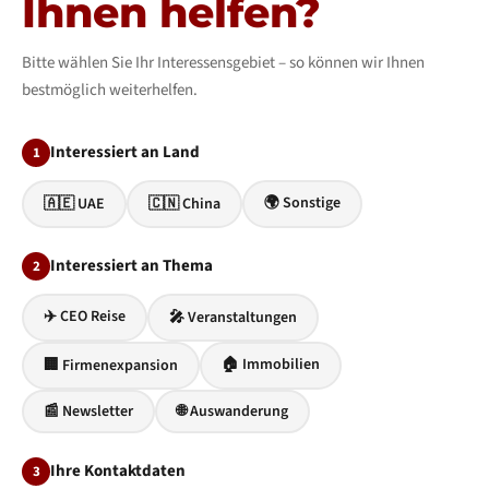
Ihnen helfen?
Bitte wählen Sie Ihr Interessensgebiet – so können wir Ihnen
bestmöglich weiterhelfen.
Interessiert an Land
1
🌍 Sonstige
🇦🇪 UAE
🇨🇳 China
Interessiert an Thema
2
✈️ CEO Reise
🎤 Veranstaltungen
🏠 Immobilien
🏢 Firmenexpansion
📰 Newsletter
🌐 Auswanderung
Ihre Kontaktdaten
3