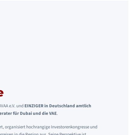
e
 BVAA e.V. und
EINZIGER in Deutschland amtlich
rater für Dubai und die VAE
.
Ort, organisiert hochrangige Investorenkongresse und
eisen in die Region aus. Seine Perspektive ist