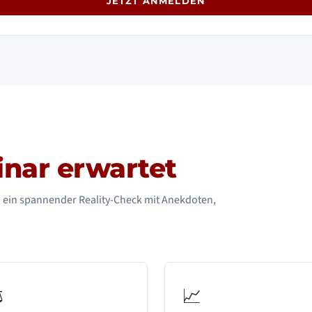
JETZT ANMELDEN
nar erwartet
n ein spannender Reality-Check mit Anekdoten,
️
📈