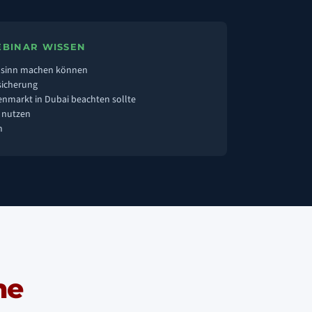
EBINAR WISSEN
. sinn machen können
sicherung
nmarkt in Dubai beachten sollte
t nutzen
m
ne