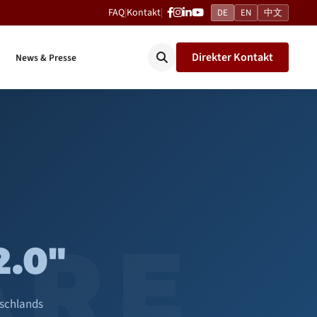
FAQ
|
Kontakt
|
DE
EN
中文
Direkter Kontakt
News & Presse
ARE
.0"
tschlands