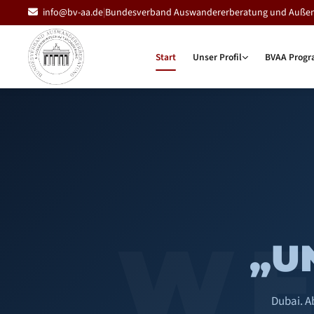
info@bv-aa.de
|
Bundesverband Auswandererberatung und Außenwi
Start
Unser Profil
BVAA Progr
WE
„U
Dubai. A