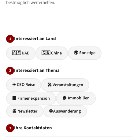
bestmöglich weiterhelfen.
Interessiert an Land
1
🌍 Sonstige
🇦🇪 UAE
🇨🇳 China
Interessiert an Thema
2
✈️ CEO Reise
🎤 Veranstaltungen
🏠 Immobilien
🏢 Firmenexpansion
📰 Newsletter
🌐 Auswanderung
Ihre Kontaktdaten
3