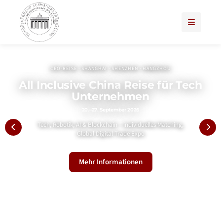
BVAA e.V. – Bundesverband für 
CEO-REISE · SHANGHAI · SHENZHEN · HANGZHOU
All Inclusive China Reise für Tech
Unternehmen
20.–27. September 2026
Tech, Robotik, AI & Blockchain – individuelles Matching,
Global Digital Trade Expo
Mehr Informationen