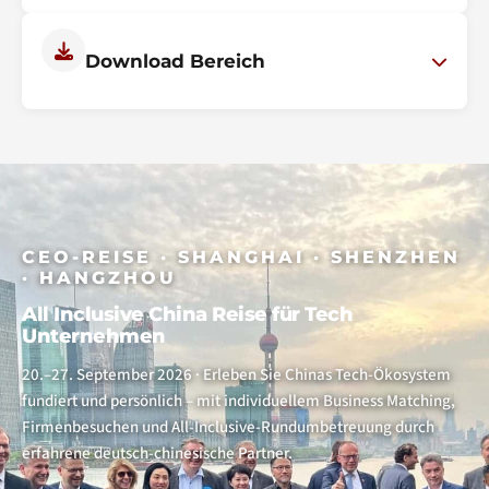
Mehr erfahren
Digitale Kurse und Informationsformate bereiten
Unternehmer gezielt auf internationale Aktivitäten vor und
Download Bereich
vermitteln relevantes Marktwissen zu Zielregionen und
Branchen.
Im Download-Bereich stellt der BVAA weiterführende
Mehr erfahren
Informationen, Leitfäden und Materialien bereit, die den
Zugang zu internationalen Märkten und Aktivitäten gezielt
erleichtern.
Zum Download Bereich
CEO-REISE · SHANGHAI · SHENZHEN
· HANGZHOU
All Inclusive China Reise für Tech
Unternehmen
20.–27. September 2026 · Erleben Sie Chinas Tech-Ökosystem
fundiert und persönlich – mit individuellem Business Matching,
Firmenbesuchen und All-Inclusive-Rundumbetreuung durch
erfahrene deutsch-chinesische Partner.