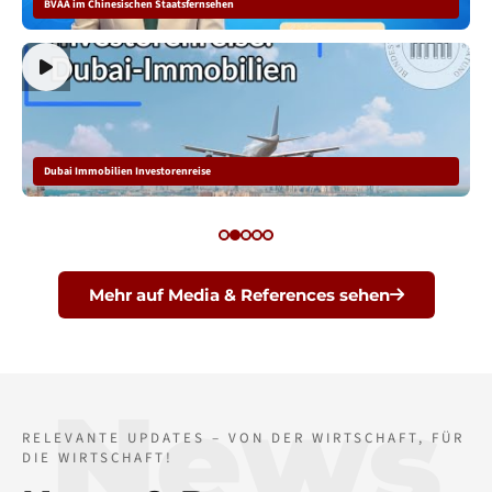
BVAA im Chinesischen Staatsfernsehen
Dubai Immobilien Investorenreise
Mehr auf Media & References sehen
News
RELEVANTE UPDATES – VON DER WIRTSCHAFT, FÜR
DIE WIRTSCHAFT!